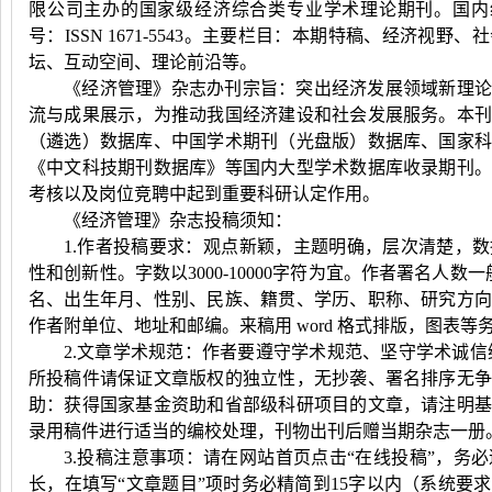
限公司主办的国家级经济综合类专业学术理论期刊。国内
号：
ISSN 1671-5543
。主要栏目：本期特稿、经济视野、社
坛、互动空间、理论前沿等。
《经济管理》杂志办刊宗旨：突出经济发展领域新理论
流与成果展示，为推动我国经济建设和社会发展服务。本
（遴选）数据库、中国学术期刊（光盘版）数据库、国家
《中文科技期刊数据库》等国内大型学术数据库收录期刊
考核以及岗位竞聘中起到重要科研认定作用。
《经济管理》杂志投稿须知：
1.作者投稿要求：观点新颖，主题明确，层次清楚，
性和创新性。字数以
3000-10000
字符为宜。作者署名人数一
名、出生年月、性别、民族、籍贯、学历、职称、研究方
作者附单位、地址和邮编。来稿用
word
格式排版，图表等
2.文章学术规范：作者要遵守学术规范、坚守学术诚信
所投稿件请保证文章版权的独立性，无抄袭、署名排序无
助：获得国家基金资助和省部级科研项目的文章，请注明
录用稿件进行适当的编校处理，刊物出刊后赠当期杂志一册
3.投稿注意事项：请在网站首页点击“在线投稿”，务
长，在填写“文章题目”项时务必精简到
15
字以内（系统要求