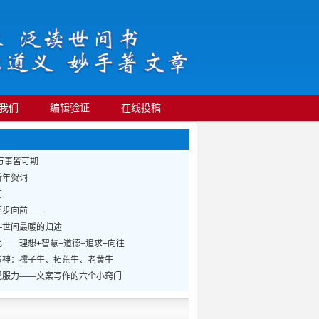
我们
编辑验证
在线投稿
万事皆可期
新年贺词
词
阔步向前——
—世间最暖的归途
——理想+智慧+道德+追求+向往
精神：孺子牛、拓荒牛、老黄牛
说服力——文案写作的六个小窍门