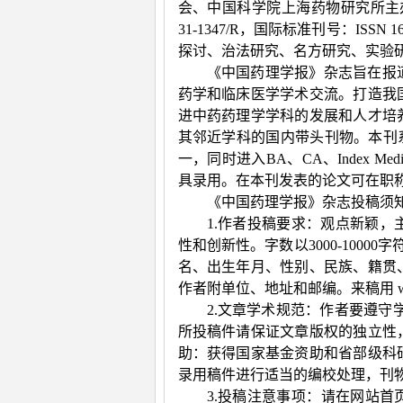
会、中国科学院上海药物研究所主
31-1347/R
，国际标准刊号：
ISSN 1
探讨、治法研究、名方研究、实验
《中国药理学报》杂志旨在报
药学和临床医学学术交流。打造我
进中药药理学学科的发展和人才培
其邻近学科的国内带头刊物。本刊
一，同时进入
BA
、
CA
、
Index Medi
具录用。在本刊发表的论文可在职
《中国药理学报》杂志投稿须
1.作者投稿要求：观点新颖
性和创新性。字数以
3000-10000
字
名、出生年月、性别、民族、籍贯
作者附单位、地址和邮编。来稿用
w
2.文章学术规范：作者要遵守
所投稿件请保证文章版权的独立性
助：获得国家基金资助和省部级科
录用稿件进行适当的编校处理，刊
3.投稿注意事项：请在网站首