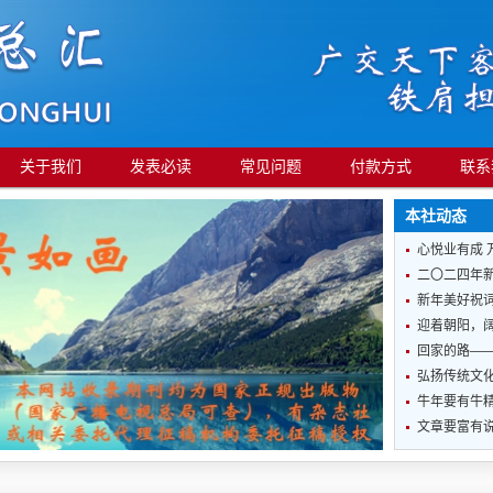
关于我们
发表必读
常见问题
付款方式
联系
本社动态
心悦业有成 
二〇二四年
新年美好祝
迎着朝阳，
回家的路—
弘扬传统文化
牛年要有牛
文章要富有