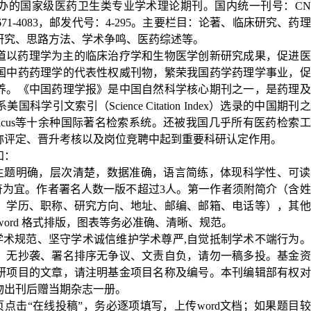
办的国家级医药卫生类专业学术理论期刊。国内统一刊号：
CN
671-4083
，邮发代号：
4-295
。主要栏目：论著、临床研究、药理
研究、思路方法、学术争鸣、医药综述等。
道以药理学为主的临床治疗学和生物医学创新研究成果，促进医
国中药药理学的代表性权威刊物，繁荣我国药学药理学事业，促
养。《中国药理学报》是中国自然科学核心期刊之一，是药理及
系美国科学引文索引（
Science Citation Index
）选录的中国期刊之
cus
等十余种国际著名检索系统。还被我国几乎所有医药检索工
称评定、晋升考核以及岗位竞聘中起到重要科研认定作用。
知：
，主题明确，层次清楚，数据准确，语言简练，体现科学性、可读
符为宜。作者署名人数一版不超过
3
人。第一作者须附简介（含姓
、学历、职称、研究方向、地址、邮编、邮箱、电话等），其他
ord
格式排版，图表等务必准确、清晰、规范。
学术规范、坚守学术诚信维护学术尊严
,
自觉抵制学术不端行为。
，无抄袭、署名排序无争议、文责自负，请勿一稿多投。基金资
研项目的文章，请注明基金项目名称及编号。本刊编辑部有权对
物出刊后赠当期杂志一册。
页点击“在线投稿”，务必逐项填写，上传
word
文档；如果题目较