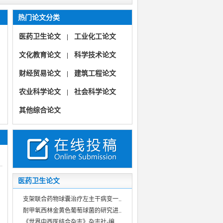
热门论文分类
医药卫生论文
工业化工论文
|
文化教育论文
科学技术论文
|
财经贸易论文
建筑工程论文
|
农业科学论文
社会科学论文
|
《旅游世界》
其他综合论文
《中国多媒体与网络教学学报》（教育教学教研教改信息技术）
《中国多媒体与网络教学学报》
《环境资源与工程科技论坛》（生态环境矿产地质资源经济）
医药卫生论文
支架联合药物球囊治疗左主干病变一..
耐甲氧西林金黄色葡萄球菌的研究进..
《世界中西医结合杂志》杂志社-编..