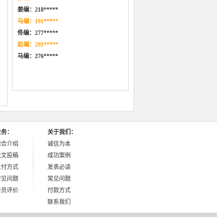
姜编：218*****
马编：191*****
佟编：277*****
赵编：291*****
马编：276
*****
业务：
关于我们：
综合介绍
诚信为本
论文投稿
成功案例
支付方式
发表必读
常见问题
常见问题
会员评价
付款方式
联系我们