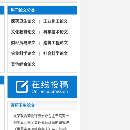
热门论文分类
医药卫生论文
工业化工论文
|
文化教育论文
科学技术论文
|
财经贸易论文
建筑工程论文
|
农业科学论文
社会科学论文
|
《母子健康》
其他综合论文
《山西市场导报》
《母子健康》（医学健康科普女性幼儿用药指导护理管理）
《中国多媒体与网络教学学报》（教育教学教研教改信息技术）
医药卫生论文
支架联合药物球囊治疗左主干病变一..
耐甲氧西林金黄色葡萄球菌的研究进..
《世界中西医结合杂志》杂志社-编..