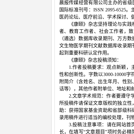
晨报传媒经营有限公司主办的省级
国际标准刊号：
ISSN 2095-6525
。
医药论坛、医疗前沿、学术探讨、
《康颐》杂志坚持理论与实践
者、教育工作者、社会工作者，致
（遴选）数据库收录期刊、万方数
文生物医学期刊文献数据库收录期
起到重要科研认定作用。
《康颐》杂志投稿须知：
1.作者投稿要求：观点新颖
性和创新性。字数以
3000-10000
字
附简介（含姓名、出生年月、性别
话等），其他作者附单位、地址和
2.文章学术规范：作者要遵守
所投稿件请保证文章版权的独立性
助：获得国家基金资助和省部级科
录用稿件进行适当的编校处理，刊
3.投稿注意事项：请在网站首
长，在填写“文章题目”项时务必精