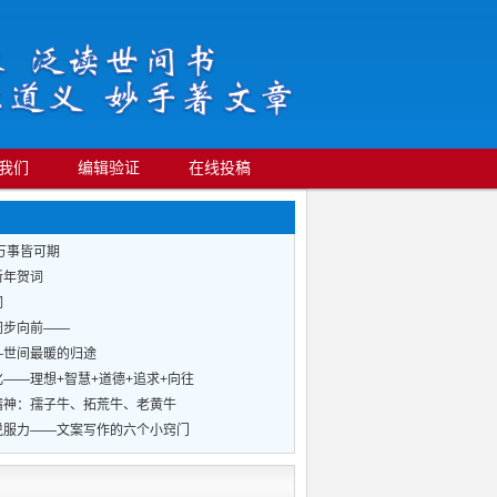
我们
编辑验证
在线投稿
万事皆可期
新年贺词
词
阔步向前——
—世间最暖的归途
——理想+智慧+道德+追求+向往
精神：孺子牛、拓荒牛、老黄牛
说服力——文案写作的六个小窍门