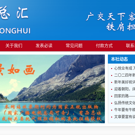
关于我们
发表必读
常见问题
付款方式
联系
本社动态
心悦业有成 
二〇二四年
新年美好祝
迎着朝阳，
回家的路—
弘扬传统文化
牛年要有牛
文章要富有