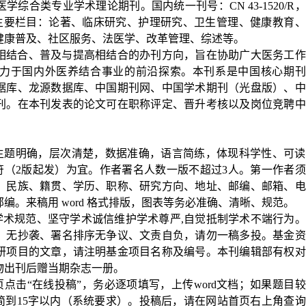
医学综合类专业学术理论期刊。国内统一刊号：
CN 43-1520/R
，
主要栏目：论著、临床研究、护理研究、卫生管理、健康教育、
健康普及、社区服务、法医学、改革管理、综述等。
相结合、普及与提高相结合的办刊方向，旨在协助广大医务工作
力于国内外医养结合事业的前沿探索。本刊系是中国核心期刊
据库、龙源数据库、中国期刊网、中国学术期刊（光盘版）、中
刊。在本刊发表的论文可在职称评定、晋升考核以及岗位竞聘中
，主题明确，层次清楚，数据准确，语言简练，体现科学性、可读
符（
2
版起发）为宜。作者署名人数一版不超过
3
人。第一作者须
、民族、籍贯、学历、职称、研究方向、地址、邮编、邮箱、电
邮编。来稿用
word
格式排版，图表等务必准确、清晰、规范。
学术规范、坚守学术诚信维护学术尊严
,
自觉抵制学术不端行为。
，无抄袭、署名排序无争议、文责自负，请勿一稿多投。基金资
研项目的文章，请注明基金项目名称及编号。本刊编辑部有权对
物出刊后赠当期杂志一册。
页点击“在线投稿”，务必逐项填写，上传
word
文档；如果题目较
简到
15
字以内（系统要求）。投稿后，请在网站首页右上角查询