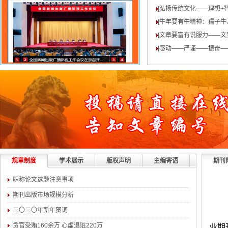
[弘扬传统文化——理想+
[牛年要有牛精神：孺子牛
[文章要富有说服力——文
[感动——严谨——振奋—
规章制度
学术展示
版权声明
主编寄语
期刊
职称论文选题注意事项
期刊出版市场规模分析
二〇二〇年新年贺词
贪官受贿160余万 心虚退赃220万
业期