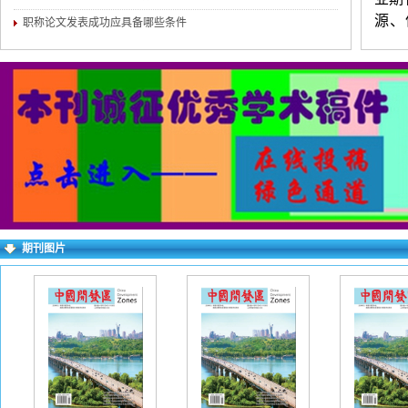
源、
职称论文发表成功应具备哪些条件
等。
练，
（两
简介
权对
求逐
右上
期刊图片
失败
一作
下：