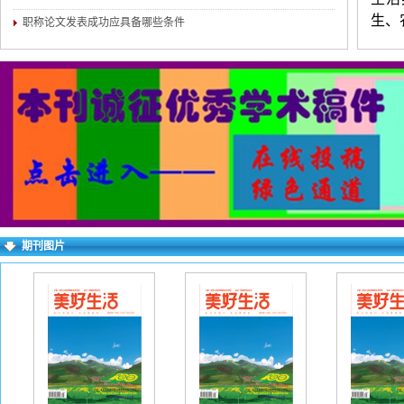
生、
职称论文发表成功应具备哪些条件
畜牧
融合
刊。
业绩
晰，
（3
附简
历、
期刊图片
话）
多投
同意
要求
wo
看到