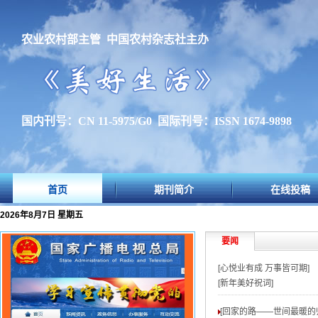
农业农村部主管 中国农村杂志社主办
国内刊号：CN 11-5975/G0 国际刊号：ISSN 1674-9898
首页
期刊简介
在线投稿
2026年8月7日 星期五
要闻
[心悦业有成 万事皆可期]
[新年美好祝词]
[回家的路——世间最暖的