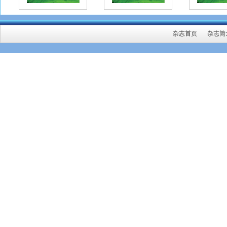
检查
内）
件，
杂志首页
杂志简
者姓
如下