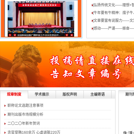
[弘扬传统文化——理想+
[牛年要有牛精神：孺子牛
[文章要富有说服力——文
[感动——严谨——振奋—
规章制度
学术展示
版权声明
主编寄语
期刊
职称论文选题注意事项
期刊出版市场规模分析
二〇二〇年新年贺词
贪官受贿160余万 心虚退赃220万
生活